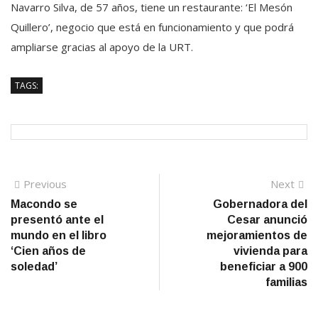
Navarro Silva, de 57 años, tiene un restaurante: ‘El Mesón
Quillero’, negocio que está en funcionamiento y que podrá
ampliarse gracias al apoyo de la URT.
TAGS:
Navegación
Previous
N
Previous
Next
post:
po
Macondo se
Gobernadora del
de
presentó ante el
Cesar anunció
entradas
mundo en el libro
mejoramientos de
‘Cien años de
vivienda para
soledad’
beneficiar a 900
familias