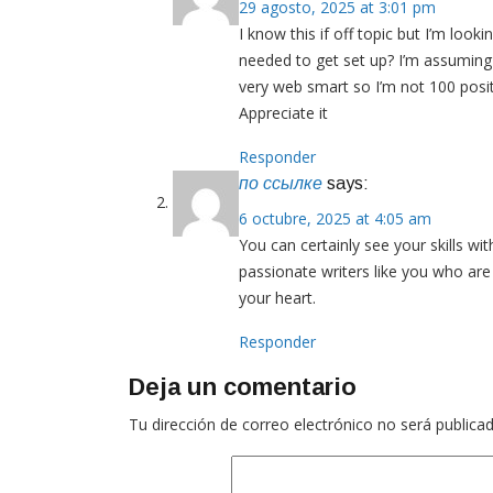
29 agosto, 2025 at 3:01 pm
I know this if off topic but I’m look
needed to get set up? I’m assuming 
very web smart so I’m not 100 posit
Appreciate it
Responder
по ссылке
says:
6 octubre, 2025 at 4:05 am
You can certainly see your skills wi
passionate writers like you who are 
your heart.
Responder
Deja un comentario
Tu dirección de correo electrónico no será publicad