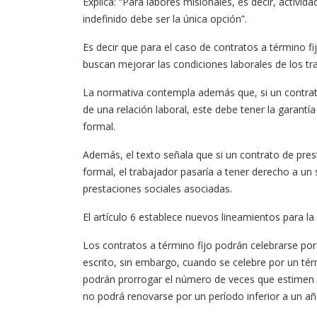
Explica: “Para labores misionales, es decir, activi
indefinido debe ser la única opción”.
Es decir que para el caso de contratos a término f
buscan mejorar las condiciones laborales de los tr
La normativa contempla además que, si un contrato
de una relación laboral, este debe tener la garantía
formal.
Además, el texto señala que si un contrato de pres
formal, el trabajador pasaría a tener derecho a un
prestaciones sociales asociadas.
El artículo 6 establece nuevos lineamientos para la
Los contratos a término fijo podrán celebrarse po
escrito, sin embargo, cuando se celebre por un térm
podrán prorrogar el número de veces que estimen c
no podrá renovarse por un período inferior a un añ