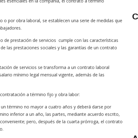
dades esenciales en la compañía, el contrato a término
C
ijo o por obra laboral, se establecen una serie de medidas que
abajadores.
 de prestación de servicios cumple con las características
 de las prestaciones sociales y las garantías de un contrato
tación de servicios se transforma a un contrato laboral
 salario mínimo legal mensual vigente, además de las
 contratación a término fijo y obra labor:
r un término no mayor a cuatro años y deberá darse por
ino inferior a un año, las partes, mediante acuerdo escrito,
onveniente; pero, después de la cuarta prórroga, el contrato
o.