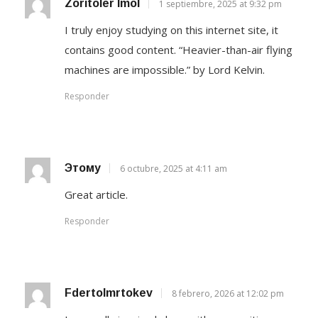
Zoritoler Imol
1 septiembre, 2025 at 9:32 pm
I truly enjoy studying on this internet site, it
contains good content. “Heavier-than-air flying
machines are impossible.” by Lord Kelvin.
Responder
Этому
6 octubre, 2025 at 4:11 am
Great article.
Responder
Fdertolmrtokev
8 febrero, 2026 at 12:02 pm