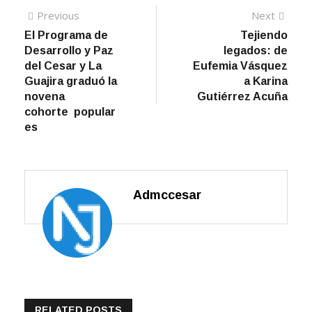
Navegación
Previous
Next
Previous
Next
post:
post:
El Programa de
Tejiendo
de
Desarrollo y Paz
legados: de
entradas
del Cesar y La
Eufemia Vásquez
Guajira graduó la
a Karina
novena
Gutiérrez Acuña
cohorte popular
es
Admccesar
RELATED POSTS