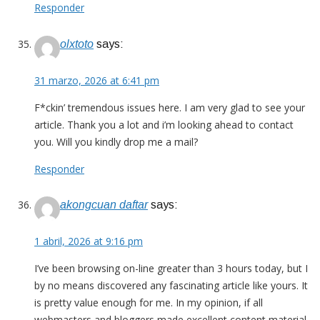
Responder
olxtoto
says:
31 marzo, 2026 at 6:41 pm
F*ckin’ tremendous issues here. I am very glad to see your
article. Thank you a lot and i’m looking ahead to contact
you. Will you kindly drop me a mail?
Responder
akongcuan daftar
says:
1 abril, 2026 at 9:16 pm
I’ve been browsing on-line greater than 3 hours today, but I
by no means discovered any fascinating article like yours. It
is pretty value enough for me. In my opinion, if all
webmasters and bloggers made excellent content material