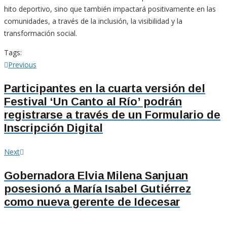
hito deportivo, sino que también impactará positivamente en las
comunidades, a través de la inclusión, la visibilidad y la
transformación social.
Tags:
Navegación
Previous
Previous
post:
de
Participantes en la cuarta versión del
Festival ‘Un Canto al Río’ podrán
entradas
registrarse a través de un Formulario de
Inscripción Digital
Next
Next
post:
Gobernadora Elvia Milena Sanjuan
posesionó a María Isabel Gutiérrez
como nueva gerente de Idecesar