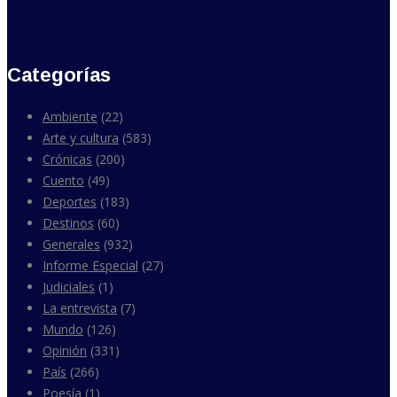
Categorías
Ambiente
(22)
Arte y cultura
(583)
Crónicas
(200)
Cuento
(49)
Deportes
(183)
Destinos
(60)
Generales
(932)
Informe Especial
(27)
Judiciales
(1)
La entrevista
(7)
Mundo
(126)
Opinión
(331)
País
(266)
Poesía
(1)