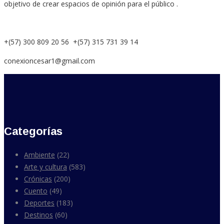
objetivo de crear espacios de opinión para el público .
+(57) 300 809 20 56 +(57) 315 731 39 14
conexioncesar1@gmail.com
Categorías
Ambiente
(22)
Arte y cultura
(583)
Crónicas
(200)
Cuento
(49)
Deportes
(183)
Destinos
(60)