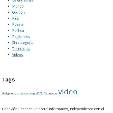
La entrevista
Mundo
Opinión
País
Poesía
Política
Regionales
Sin categoría
Tecnología
Videos
Tags
video
dailyprompt
dailyprompt-2008
Generales
Conexión Cesar es un portal informativo, independiente con el