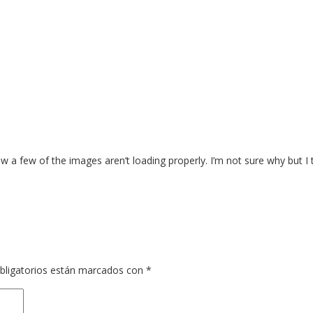
 few of the images aren’t loading properly. I’m not sure why but I think
bligatorios están marcados con
*