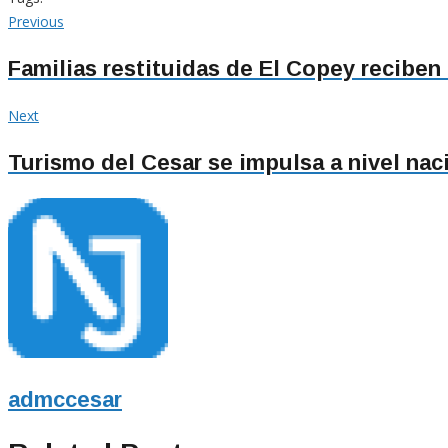
Navegación
Previous
Previous
post:
de
Familias restituidas de El Copey reciben
entradas
Next
Next
post:
Turismo del Cesar se impulsa a nivel nac
admccesar