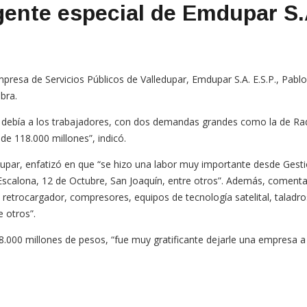
gente especial de Emdupar S
presa de Servicios Públicos de Valledupar, Emdupar S.A. E.S.P., Pablo
bra.
ebía a los trabajadores, con dos demandas grandes como la de Radiá
e 118.000 millones”, indicó.
upar, enfatizó en que “se hizo una labor muy importante desde Gestió
scalona, 12 de Octubre, San Joaquín, entre otros”. Además, comenta q
 retrocargador, compresores, equipos de tecnología satelital, taladr
 otros”.
8.000 millones de pesos, “fue muy gratificante dejarle una empresa a 