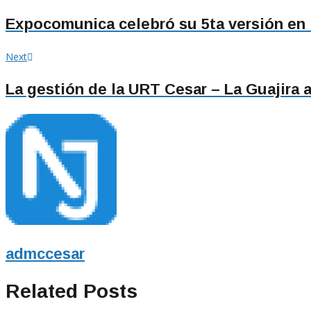
post:
de
Expocomunica celebró su 5ta versión en 
entradas
Next
Next
post:
La gestión de la URT Cesar – La Guajira a
admccesar
Related Posts