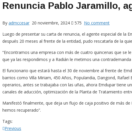
Renuncia Pablo Jaramillo, a
By
admccesar
20 noviembre, 2024
575
No comment
Luego de presentar su carta de renuncia, el agente especial de la Em
después 20 meses al frente de la entidad, pudo rescatarla de la quie
“Encontramos una empresa con más de cuatro quincenas que se le d
que ya las respondimos y a Radián le metimos una contrademanda d
El funcionario que estará hasta el 30 de noviembre al frente de Emd
barrios como Villa Miriam, 450 Años, Populandia, Dangond, Rafael E
operarios, antes se trabajaba con las uñas, ahora Emdupar tiene un
canales de aducción, optimización de la Planta de Tratamiento entre
Manifestó finalmente, que deja un flujo de caja positivo de más de 
hemos recuperado”.
Tags:
Navegación
Previous
Previous