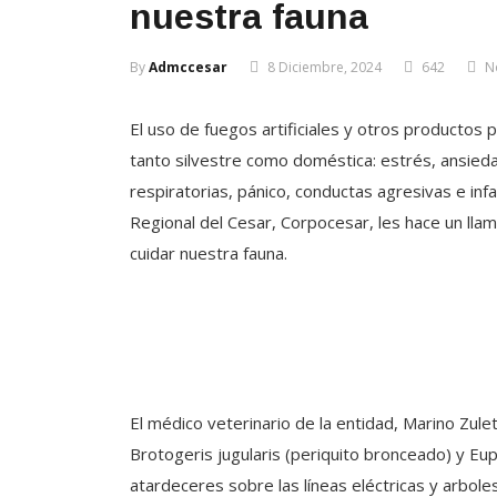
nuestra fauna
By
Admccesar
8 Diciembre, 2024
642
N
El uso de fuegos artificiales y otros productos 
tanto silvestre como doméstica: estrés, ansie
respiratorias, pánico, conductas agresivas e in
Regional del Cesar, Corpocesar, les hace un lla
cuidar nuestra fauna.
El médico veterinario de la entidad, Marino Zul
Brotogeris jugularis (periquito bronceado) y Eup
atardeceres sobre las líneas eléctricas y arbole