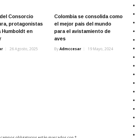
del Consorcio
Colombia se consolida como
ra, protagonistas
el mejor país del mundo
a Humboldt en
para el avistamiento de
r
aves
ar
26 Agosto, 2025
By
Admccesar
19 Mayo, 2024
 campos obligatorios están marcados con
*