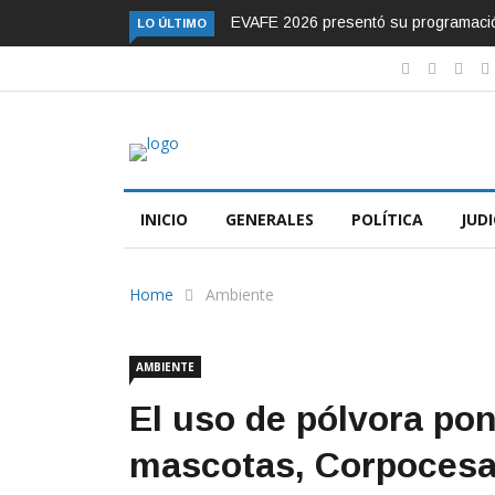
 el talento femenino del vallenato
Murió el presentador Alfonso Lizara
LO ÚLTIMO
INICIO
GENERALES
POLÍTICA
JUDI
Home
Ambiente
AMBIENTE
El uso de pólvora pon
mascotas, Corpocesar