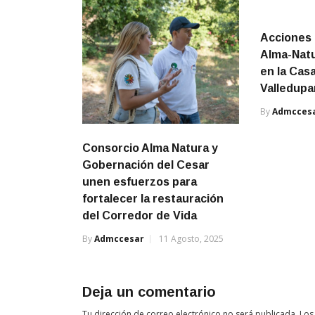
Acciones 
Alma-Natu
en la Cas
Valledupa
By
Admcces
Consorcio Alma Natura y
Gobernación del Cesar
unen esfuerzos para
fortalecer la restauración
del Corredor de Vida
By
Admccesar
11 Agosto, 2025
Deja un comentario
Tu dirección de correo electrónico no será publicada.
Los