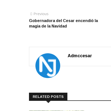
Navegación
Previous
Previous
post:
Gobernadora del Cesar encendió la
de
magia de la Navidad
entradas
Admccesar
RELATED POSTS