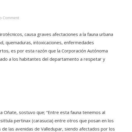
o Comment
pirotécnicos, causa graves afectaciones a la fauna urbana
dad, quemaduras, intoxicaciones, enfermedades
fartos, es por esta razón que la Corporación Autónoma
mado a los habitantes del departamento a respetar y
eta Oñate, sostuvo que; “Entre esta fauna tenemos al
sittula pertinax (carasucia) entre otros que posan en los
s de las avenidas de Valledupar, siendo afectados por los