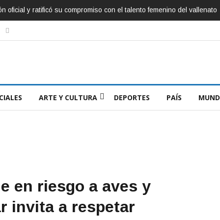
zo, inspirador de Sábados Felices
CIALES
ARTE Y CULTURA
DEPORTES
PAÍS
MUND
e en riesgo a aves y
 invita a respetar