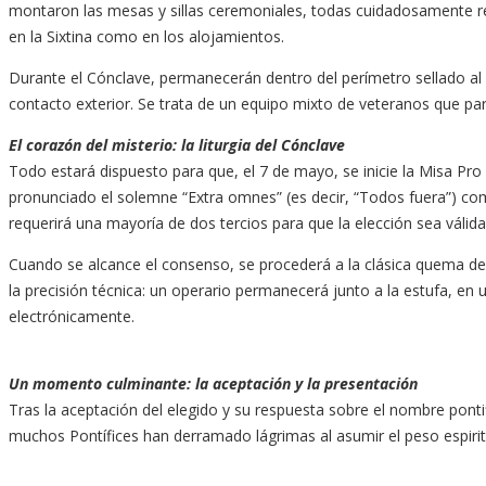
montaron las mesas y sillas ceremoniales, todas cuidadosamente reves
en la Sixtina como en los alojamientos.
Durante el Cónclave, permanecerán dentro del perímetro sellado al m
contacto exterior. Se trata de un equipo mixto de veteranos que part
El corazón del misterio: la liturgia del Cónclave
Todo estará dispuesto para que, el 7 de mayo, se inicie la Misa Pro e
pronunciado el solemne “Extra omnes” (es decir, “Todos fuera”) com
requerirá una mayoría de dos tercios para que la elección sea válida
Cuando se alcance el consenso, se procederá a la clásica quema de 
la precisión técnica: un operario permanecerá junto a la estufa, e
electrónicamente.
Un momento culminante: la aceptación y la presentación
Tras la aceptación del elegido y su respuesta sobre el nombre pontific
muchos Pontífices han derramado lágrimas al asumir el peso espirit