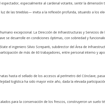
l espectador, especialmente al cardenal votante, sentir la dimensión 
z de las tinieblas— invita a la reflexión profunda, situando a los el
y humano excepcional. La Dirección de Infraestructuras y Servicios de
ve se desarrolle en condiciones óptimas, con sobriedad y funcionali
State el ingeniero Silvio Screpanti, subdirector del Área de Infraestruc
articipación de más de 60 trabajadores, entre personal interno y apoy
fumatas hasta el sellado de los accesos al perímetro del Cónclave, pa
dad logística ha sido mayor este año, dada la elevada participación,
talados para la conservación de los frescos, construyeron un suelo t