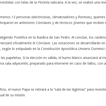
tidas con telas de la Florería vaticana. A la vez, se realizó una rev
enos 12 personas (electricistas, climatizadores y floristas), quienes
iciparon en anteriores Cónclaves y de técnicos jóvenes que reciben el
ligendo Pontifice en la Basílica de San Pedro. Al concluir, los cardena
enzará oficialmente el Cónclave. Las votaciones se desarrollarán en
, según lo estipulado en la Constitución Apostólica Universi Dominici 
las papeletas. Si la elección es válida, el humo blanco anunciará a
n una sala adyacente, preparado para intervenir en caso de fallos, c
io, el nuevo Papa se retirará a la “sala de las lágrimas” para revestir
ual de su misión.