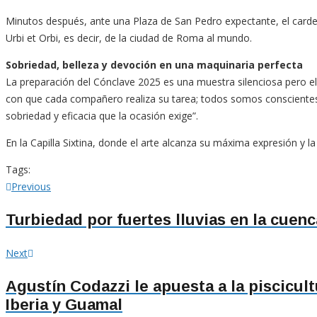
Minutos después, ante una Plaza de San Pedro expectante, el carde
Urbi et Orbi, es decir, de la ciudad de Roma al mundo.
Sobriedad, belleza y devoción en una maquinaria perfecta
La preparación del Cónclave 2025 es una muestra silenciosa pero el
con que cada compañero realiza su tarea; todos somos conscientes
sobriedad y eficacia que la ocasión exige”.
En la Capilla Sixtina, donde el arte alcanza su máxima expresión y la
Tags:
Navegación
Previous
Previous
post:
de
Turbiedad por fuertes lluvias en la cuenc
entradas
Next
Next
post:
Agustín Codazzi le apuesta a la piscicul
Iberia y Guamal