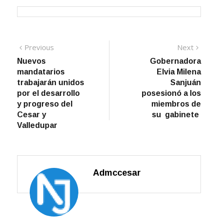
Navegación
Previous
Next
Previous
Next
post:
post:
Nuevos
Gobernadora
de
mandatarios
Elvia Milena
entradas
trabajarán unidos
Sanjuán
por el desarrollo
posesionó a los
y progreso del
miembros de
Cesar y
su gabinete
Valledupar
Admccesar