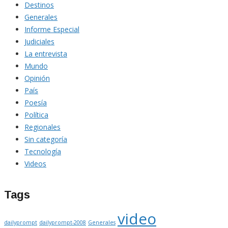
Destinos
Generales
Informe Especial
Judiciales
La entrevista
Mundo
Opinión
País
Poesía
Política
Regionales
Sin categoría
Tecnología
Videos
Tags
video
dailyprompt
dailyprompt-2008
Generales