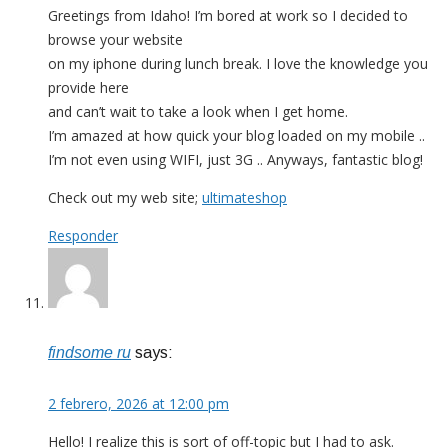
Greetings from Idaho! I’m bored at work so I decided to
browse your website
on my iphone during lunch break. I love the knowledge you
provide here
and can’t wait to take a look when I get home.
I’m amazed at how quick your blog loaded on my mobile ..
I’m not even using WIFI, just 3G .. Anyways, fantastic blog!
Check out my web site;
ultimateshop
Responder
findsome ru
says:
2 febrero, 2026 at 12:00 pm
Hello! I realize this is sort of off-topic but I had to ask.