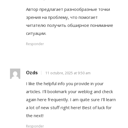
Автор предлагает разнообразные точки
зрения на проблему, что помогает
читателю получить обширное понимание
ситуации.
Responder
Ozds
11 octubre, 2025 at 9:50 am
I like the helpful info you provide in your
articles. I’ll bookmark your weblog and check
again here frequently. I am quite sure I’ll learn
a lot of new stuff right here! Best of luck for
the next!
Responder