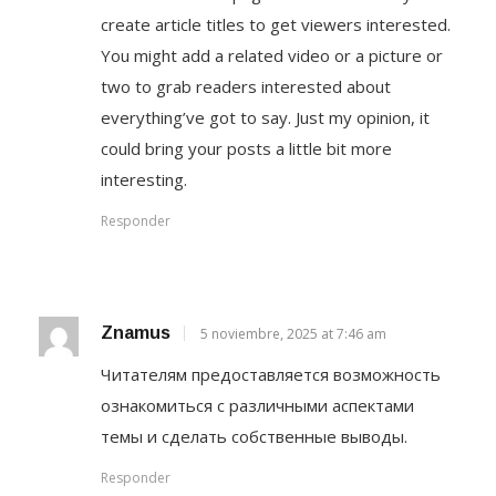
create article titles to get viewers interested.
You might add a related video or a picture or
two to grab readers interested about
everything’ve got to say. Just my opinion, it
could bring your posts a little bit more
interesting.
Responder
Znamus
5 noviembre, 2025 at 7:46 am
Читателям предоставляется возможность
ознакомиться с различными аспектами
темы и сделать собственные выводы.
Responder