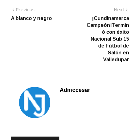
Navegación
Previous
Next
Previous
Next
post:
post:
A blanco y negro
¡Cundinamarca
de
Campeón!Termin
entradas
ó con éxito
Nacional Sub 15
de Fútbol de
Salón en
Valledupar
Admccesar