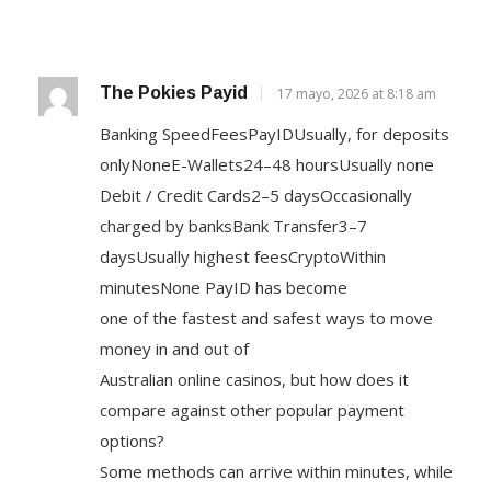
The Pokies Payid
17 mayo, 2026 at 8:18 am
Banking SpeedFeesPayIDUsually, for deposits
onlyNoneE-Wallets24–48 hoursUsually none
Debit / Credit Cards2–5 daysOccasionally
charged by banksBank Transfer3–7
daysUsually highest feesCryptoWithin
minutesNone PayID has become
one of the fastest and safest ways to move
money in and out of
Australian online casinos, but how does it
compare against other popular payment
options?
Some methods can arrive within minutes, while