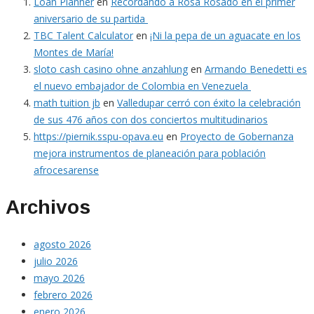
Loan Planner
en
Recordando a Rosa Rosado en el primer
aniversario de su partida
TBC Talent Calculator
en
¡Ni la pepa de un aguacate en los
Montes de María!
sloto cash casino ohne anzahlung
en
Armando Benedetti es
el nuevo embajador de Colombia en Venezuela
math tuition jb
en
Valledupar cerró con éxito la celebración
de sus 476 años con dos conciertos multitudinarios
https://piernik.sspu-opava.eu
en
Proyecto de Gobernanza
mejora instrumentos de planeación para población
afrocesarense
Archivos
agosto 2026
julio 2026
mayo 2026
febrero 2026
enero 2026